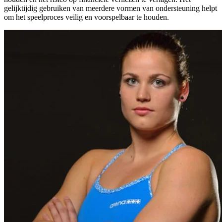
gelijktijdig gebruiken van meerdere vormen van ondersteuning helpt
om het speelproces veilig en voorspelbaar te houden.