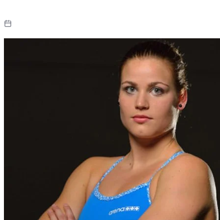
Kansspelen). Hieronder staat hoe deze maatregelen in de praktijk
werken en wanneer extra ondersteuning nodig kan zijn.
Updated: mei 6, 2026
By