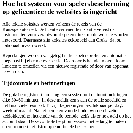
Hoe het systeem voor spelersbescherming
op gelicentieerde websites is ingericht
Alle lokale goksites werken volgens de regels van de
Kansspelautoriteit. De licentieverlenende instantie vereist dat
instrumenten voor verantwoord spelen direct op de website worden
ingevoerd. Daarnaast zijn goksites gekoppeld aan Cruks, dat op
nationaal niveau werkt.
Beperkingen worden vastgelegd in het spelersprofiel en automatisch
toegepast bij elke nieuwe sessie. Daardoor is het niet mogelijk om
limieten te omzeilen via een nieuwe registratie of door van apparaat
te wisselen.
Tijdcontrole en herinneringen
De goksite registreert hoe lang een sessie duurt en toont meldingen
elke 30–60 minuten. In deze meldingen staan de totale speeltijd en
het financiële resultaat. Er zijn beperkingen beschikbaar per dag,
week of maand. Na het bereiken van de limiet worden inzetten
geblokkeerd tot het einde van de periode, zelfs als er nog geld op het
account staat. Deze controle helpt om sessies niet te lang te maken
en vermindert het risico op emotionele beslissingen.