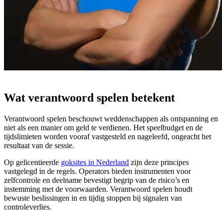
Maud Van Der Meer
Wat verantwoord spelen betekent
Verantwoord spelen beschouwt weddenschappen als ontspanning en
niet als een manier om geld te verdienen. Het speelbudget en de
tijdslimieten worden vooraf vastgesteld en nageleefd, ongeacht het
resultaat van de sessie.
Op gelicentieerde
goksites in Nederland
zijn deze principes
vastgelegd in de regels. Operators bieden instrumenten voor
zelfcontrole en deelname bevestigt begrip van de risico’s en
instemming met de voorwaarden. Verantwoord spelen houdt
bewuste beslissingen in en tijdig stoppen bij signalen van
controleverlies.